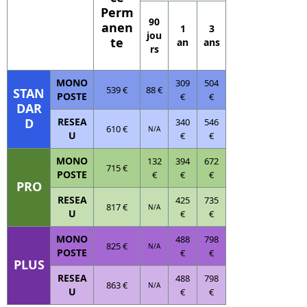
Perm
90
anen
1
3
jou
te
an
ans
rs
MONO
309
504
539 €
88 €
STAN
POSTE
€
€
DAR
D
RESEA
340
546
610 €
N/A
U
€
€
MONO
132
394
672
715 €
POSTE
€
€
€
PRO
RESEA
425
735
817 €
N/A
U
€
€
MONO
488
798
825 €
N/A
POSTE
€
€
PLUS
RESEA
488
798
863 €
N/A
U
€
€