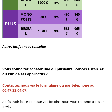
RESEA
450
860
1 000 €
N/A
U
€
€
MONO
490
840
930 €
N/A
POSTE
€
€
PLUS
RESEA
563
965
1070 €
N/A
U
€
€
Autres tarifs : nous consulter
Vous souhaitez acheter une ou plusieurs licences GstarCAD
ou l'un de ses applicatifs ?
Contactez nous via le formulaire ou par téléphone au
06.47.22.04.67.
Après avoir fait le point sur vos besoins, nous vous transmettrons un
devis.