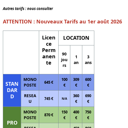
Autres tarifs : nous consulter
ATTENTION : Nouveaux Tarifs au 1er août 2026
Licen
LOCATION
ce
Perm
90
anen
1
3
jou
te
an
ans
rs
MONO
100
309
600
645 €
STAN
POSTE
€
€
€
DAR
D
RESEA
360
690
745 €
N/A
U
€
€
MONO
150
400
750
870 €
POSTE
€
€
€
PRO