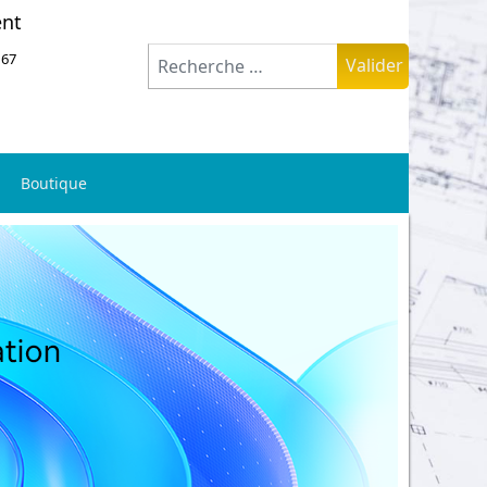
ent
Valider
 67
Valider
Boutique