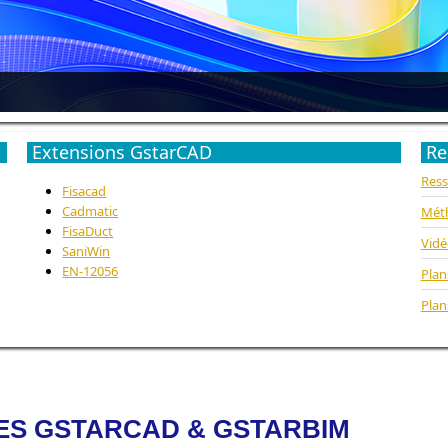
Extensions GstarCAD
Re
Ress
Fisacad
Cadmatic
Méth
FisaDuct
Vidé
SaniWin
EN-12056
Plan
Plan
ES GSTARCAD & GSTARBIM