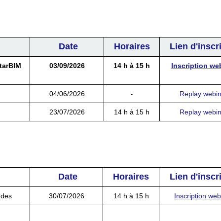
Date
Horaires
Lien d'inscr
starBIM
03/09/2026
14 h à 15 h
Inscription we
-
04/06/2026
Replay webin
23/07/2026
14 h à 15 h
Replay webin
Date
Horaires
Lien d'inscr
udes
30/07/2026
14 h à 15 h
Inscription web