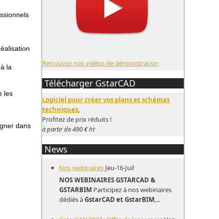
ssionnels
éalisation
Retrouvez nos vidéos de démonstration
à la
Télécharger GstarCAD
e les
Logiciel pour créer vos plans et schémas
techniques
,
Profitez de prix réduits !
agner dans
à partir de 490 € ht
News
Nos webinaires
Jeu-16-Juil
NOS WEBINAIRES GSTARCAD &
GSTARBIM
Participez à nos webinaires
dédiés à
GstarCAD et GstarBIM
,...