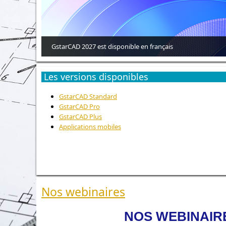
GstarCAD 2027 est disponible en français
Les versions disponibles
GstarCAD Standard
GstarCAD Pro
GstarCAD Plus
Applications mobiles
Nos webinaires
NOS WEBINAIR