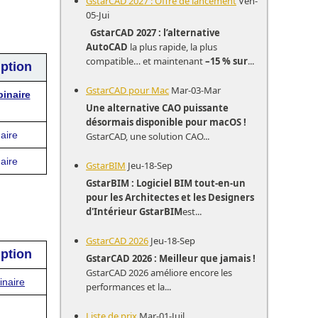
GstarCAD 2027 : Offre de lancement
Ven-
05-Jui
GstarCAD 2027 : l’alternative
AutoCAD
la plus rapide, la plus
compatible… et maintenant
–15 % sur
...
iption
GstarCAD pour Mac
Mar-03-Mar
binaire
Une alternative CAO puissante
désormais disponible pour macOS !
aire
GstarCAD, une solution CAO...
aire
GstarBIM
Jeu-18-Sep
GstarBIM : Logiciel BIM tout-en-un
pour les Architectes et les Designers
d'Intérieur
GstarBIM
est...
GstarCAD 2026
Jeu-18-Sep
iption
GstarCAD 2026 : Meilleur que jamais !
GstarCAD 2026 améliore encore les
inaire
performances et la...
Liste de prix
Mar-01-Juil