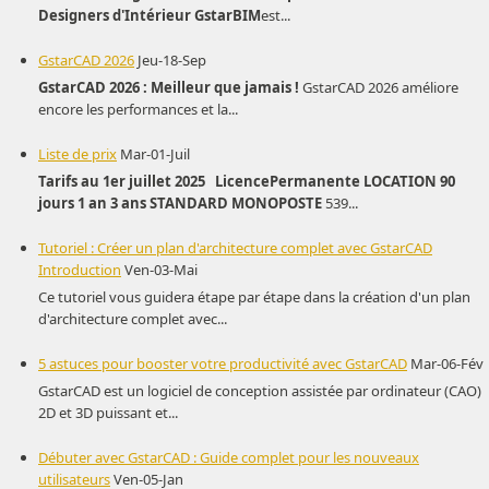
Designers d'Intérieur
GstarBIM
est...
GstarCAD 2026
Jeu-18-Sep
GstarCAD 2026 : Meilleur que jamais !
GstarCAD 2026 améliore
encore les performances et la...
Liste de prix
Mar-01-Juil
Tarifs au 1er juillet 2025
Licence
Permanente
LOCATION
90
jours
1 an
3 ans
STANDARD
MONOPOSTE
539...
Tutoriel : Créer un plan d'architecture complet avec GstarCAD
Introduction
Ven-03-Mai
Ce tutoriel vous guidera étape par étape dans la création d'un plan
d'architecture complet avec...
5 astuces pour booster votre productivité avec GstarCAD
Mar-06-Fév
GstarCAD est un logiciel de conception assistée par ordinateur (CAO)
2D et 3D puissant et...
Débuter avec GstarCAD : Guide complet pour les nouveaux
utilisateurs
Ven-05-Jan