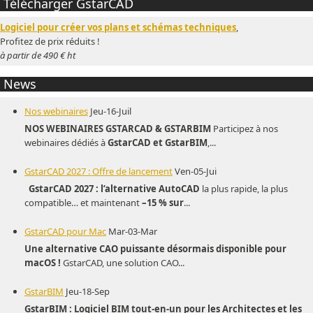
Télécharger GstarCAD
Logiciel pour créer vos plans et schémas techniques
,
Profitez de prix réduits !
à partir de 490 € ht
News
Nos webinaires
Jeu-16-Juil
NOS WEBINAIRES GSTARCAD & GSTARBIM
Participez à nos
webinaires dédiés à
GstarCAD et GstarBIM
,...
GstarCAD 2027 : Offre de lancement
Ven-05-Jui
GstarCAD 2027 : l’alternative AutoCAD
la plus rapide, la plus
compatible… et maintenant
–15 % sur
...
GstarCAD pour Mac
Mar-03-Mar
Une alternative CAO puissante désormais disponible pour
macOS !
GstarCAD, une solution CAO...
GstarBIM
Jeu-18-Sep
GstarBIM : Logiciel BIM tout-en-un pour les Architectes et les