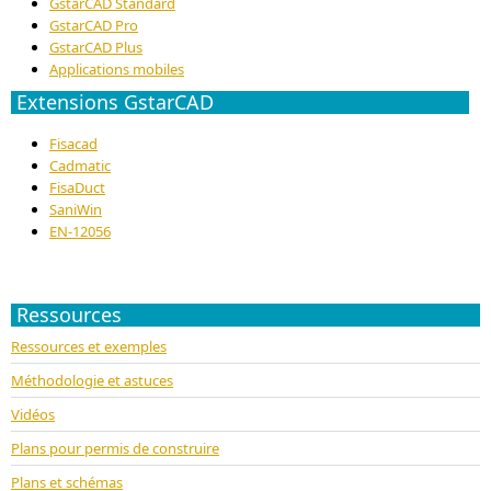
GstarCAD Standard
GstarCAD Pro
GstarCAD Plus
Applications mobiles
Extensions GstarCAD
Fisacad
Cadmatic
FisaDuct
SaniWin
EN-12056
Ressources
Ressources et exemples
Méthodologie et astuces
Vidéos
Plans pour permis de construire
Plans et schémas