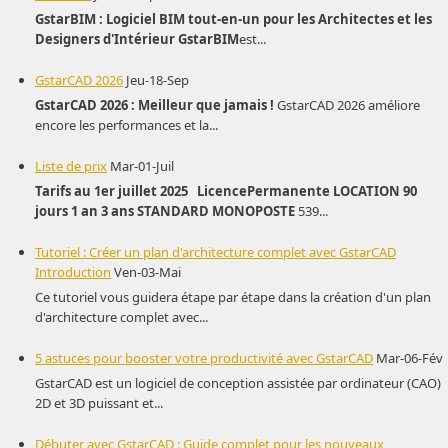
GstarBIM : Logiciel BIM tout-en-un pour les Architectes et les
Designers d'Intérieur
GstarBIM
est...
GstarCAD 2026
Jeu-18-Sep
GstarCAD 2026 : Meilleur que jamais !
GstarCAD 2026 améliore
encore les performances et la...
Liste de prix
Mar-01-Juil
Tarifs au 1er juillet 2025
Licence
Permanente
LOCATION
90
jours
1 an
3 ans
STANDARD
MONOPOSTE
539...
Tutoriel : Créer un plan d'architecture complet avec GstarCAD
Introduction
Ven-03-Mai
Ce tutoriel vous guidera étape par étape dans la création d'un plan
d'architecture complet avec...
5 astuces pour booster votre productivité avec GstarCAD
Mar-06-Fév
GstarCAD est un logiciel de conception assistée par ordinateur (CAO)
2D et 3D puissant et...
Débuter avec GstarCAD : Guide complet pour les nouveaux