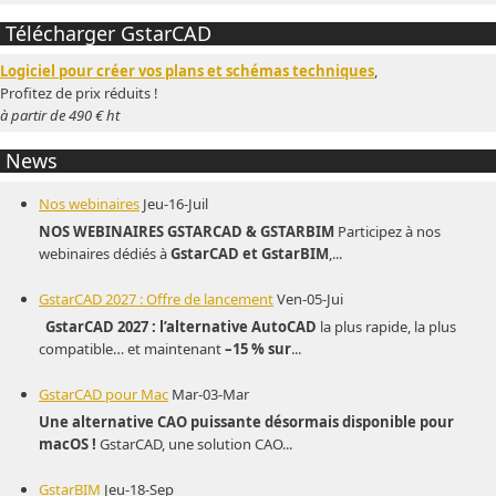
Télécharger GstarCAD
Logiciel pour créer vos plans et schémas techniques
,
Profitez de prix réduits !
à partir de 490 € ht
News
Nos webinaires
Jeu-16-Juil
NOS WEBINAIRES GSTARCAD & GSTARBIM
Participez à nos
webinaires dédiés à
GstarCAD et GstarBIM
,...
GstarCAD 2027 : Offre de lancement
Ven-05-Jui
GstarCAD 2027 : l’alternative AutoCAD
la plus rapide, la plus
compatible… et maintenant
–15 % sur
...
GstarCAD pour Mac
Mar-03-Mar
Une alternative CAO puissante désormais disponible pour
macOS !
GstarCAD, une solution CAO...
GstarBIM
Jeu-18-Sep