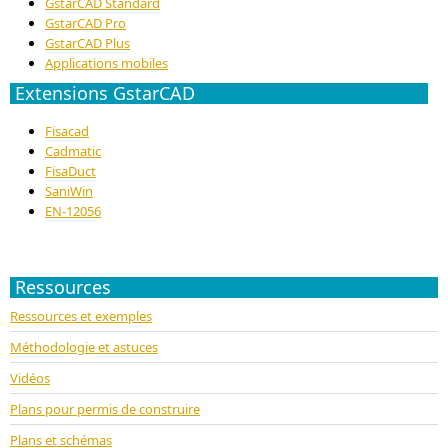
GstarCAD Standard
GstarCAD Pro
GstarCAD Plus
Applications mobiles
Extensions GstarCAD
Fisacad
Cadmatic
FisaDuct
SaniWin
EN-12056
Ressources
Ressources et exemples
Méthodologie et astuces
Vidéos
Plans pour permis de construire
Plans et schémas