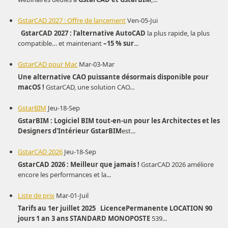
GstarCAD 2027 : Offre de lancement
Ven-05-Jui
GstarCAD 2027 : l’alternative AutoCAD
la plus rapide, la plus
compatible… et maintenant
–15 % sur
...
GstarCAD pour Mac
Mar-03-Mar
Une alternative CAO puissante désormais disponible pour
macOS !
GstarCAD, une solution CAO...
GstarBIM
Jeu-18-Sep
GstarBIM : Logiciel BIM tout-en-un pour les Architectes et les
Designers d'Intérieur
GstarBIM
est...
GstarCAD 2026
Jeu-18-Sep
GstarCAD 2026 : Meilleur que jamais !
GstarCAD 2026 améliore
encore les performances et la...
Liste de prix
Mar-01-Juil
Tarifs au 1er juillet 2025
Licence
Permanente
LOCATION
90
jours
1 an
3 ans
STANDARD
MONOPOSTE
539...