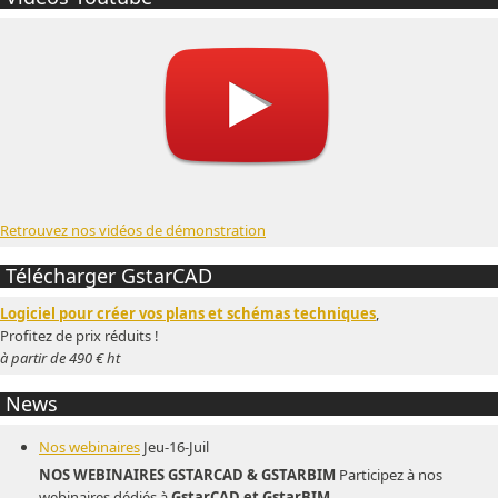
Retrouvez nos vidéos de démonstration
Télécharger GstarCAD
Logiciel pour créer vos plans et schémas techniques
,
Profitez de prix réduits !
à partir de 490 € ht
News
Nos webinaires
Jeu-16-Juil
NOS WEBINAIRES GSTARCAD & GSTARBIM
Participez à nos
webinaires dédiés à
GstarCAD et GstarBIM
,...