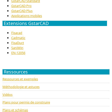
GstarCAD Standard
GstarCAD Pro
GstarCAD Plus
Applications mobiles
Extensions GstarCAD
Fisacad
Cadmatic
FisaDuct
SaniWin
EN-12056
Ressources
Ressources et exemples
Méthodologie et astuces
Vidéos
Plans pour permis de construire
Plans et schémas