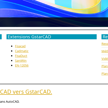
Extensions GstarCAD
Re
Ress
Fisacad
Cadmatic
Méth
FisaDuct
Vidé
SaniWin
EN-12056
Plan
Plan
oCAD vers GstarCAD.
plans AutoCAD.