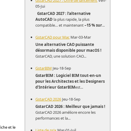
GstarCAD 2027 : Offre de lancement
Ven-
05-Jui
GstarCAD 2027 : l’alternative
AutoCAD
la plus rapide, la plus
compatible… et maintenant
–15 % sur
...
GstarCAD pour Mac
Mar-03-Mar
Une alternative CAO puissante
désormais disponible pour macOS !
GstarCAD, une solution CAO...
GstarBIM
Jeu-18-Sep
GstarBIM : Logiciel BIM tout-en-un
pour les Architectes et les Designers
d'Intérieur
GstarBIM
est...
GstarCAD 2026
Jeu-18-Sep
GstarCAD 2026 : Meilleur que jamais !
GstarCAD 2026 améliore encore les
performances et la...
iche et le
Liste de prix
Mar-01-Juil