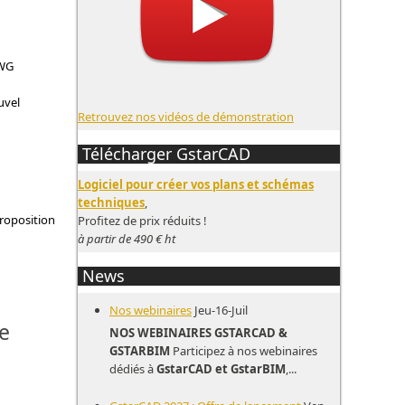
DWG
uvel
Retrouvez nos vidéos de démonstration
Télécharger GstarCAD
Logiciel pour créer vos plans et schémas
techniques
,
proposition
Profitez de prix réduits !
à partir de 490 € ht
News
Nos webinaires
Jeu-16-Juil
e
NOS WEBINAIRES GSTARCAD &
GSTARBIM
Participez à nos webinaires
dédiés à
GstarCAD et GstarBIM
,...