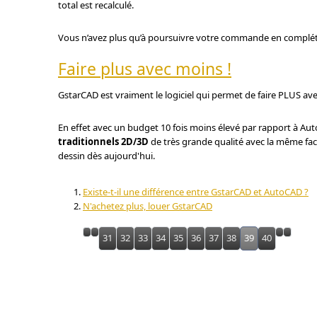
total est recalculé.
Vous n’avez plus qu’à poursuivre votre commande en complét
Faire plus avec moins !
GstarCAD est vraiment le logiciel qui permet de faire PLUS a
En effet avec un budget 10 fois moins élevé par rapport à Au
traditionnels 2D/3D
de très grande qualité avec la même fac
dessin dès aujourd'hui.
Existe-t-il une différence entre GstarCAD et AutoCAD ?
N'achetez plus, louer GstarCAD
31
32
33
34
35
36
37
38
39
40