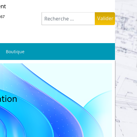
ent
Valider
 67
Valider
Boutique