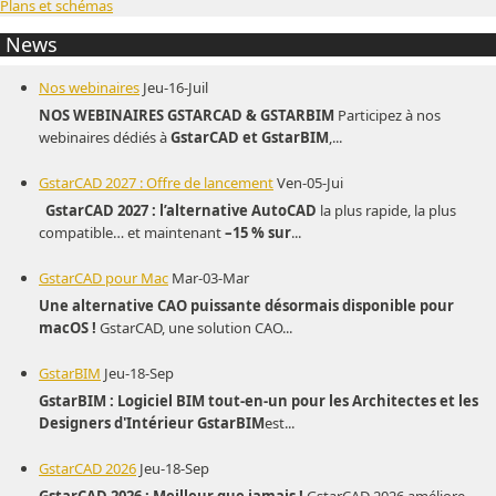
Plans et schémas
News
Nos webinaires
Jeu-16-Juil
NOS WEBINAIRES GSTARCAD & GSTARBIM
Participez à nos
webinaires dédiés à
GstarCAD et GstarBIM
,...
GstarCAD 2027 : Offre de lancement
Ven-05-Jui
GstarCAD 2027 : l’alternative AutoCAD
la plus rapide, la plus
compatible… et maintenant
–15 % sur
...
GstarCAD pour Mac
Mar-03-Mar
Une alternative CAO puissante désormais disponible pour
macOS !
GstarCAD, une solution CAO...
GstarBIM
Jeu-18-Sep
GstarBIM : Logiciel BIM tout-en-un pour les Architectes et les
Designers d'Intérieur
GstarBIM
est...
GstarCAD 2026
Jeu-18-Sep
GstarCAD 2026 : Meilleur que jamais !
GstarCAD 2026 améliore