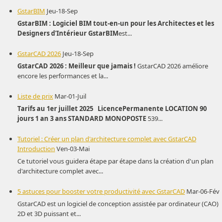
GstarBIM
Jeu-18-Sep
GstarBIM : Logiciel BIM tout-en-un pour les Architectes et les
Designers d'Intérieur
GstarBIM
est...
GstarCAD 2026
Jeu-18-Sep
GstarCAD 2026 : Meilleur que jamais !
GstarCAD 2026 améliore
encore les performances et la...
Liste de prix
Mar-01-Juil
Tarifs au 1er juillet 2025
Licence
Permanente
LOCATION
90
jours
1 an
3 ans
STANDARD
MONOPOSTE
539...
Tutoriel : Créer un plan d'architecture complet avec GstarCAD
Introduction
Ven-03-Mai
Ce tutoriel vous guidera étape par étape dans la création d'un plan
d'architecture complet avec...
5 astuces pour booster votre productivité avec GstarCAD
Mar-06-Fév
GstarCAD est un logiciel de conception assistée par ordinateur (CAO)
2D et 3D puissant et...